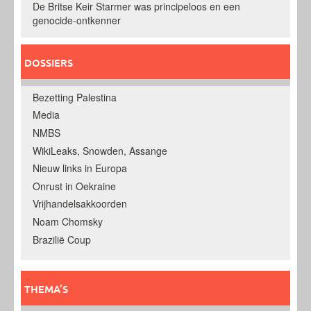
De Britse Keir Starmer was principeloos en een
genocide-ontkenner
DOSSIERS
Bezetting Palestina
Media
NMBS
WikiLeaks, Snowden, Assange
Nieuw links in Europa
Onrust in Oekraine
Vrijhandelsakkoorden
Noam Chomsky
Brazilië Coup
THEMA’S