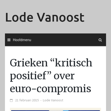
Ga
naar
Lode Vanoost
de
inhoud
Hoofdmenu
Grieken “kritisch
positief” over
euro-compromis
21 februari 2015
-
Lode Vanoost