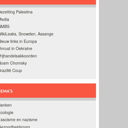
ezetting Palestina
Media
NMBS
ikiLeaks, Snowden, Assange
ieuw links in Europa
nrust in Oekraine
rijhandelsakkoorden
Noam Chomsky
razilië Coup
EMA’S
Banken
cologie
Fascisme en nazisme
Gezondheidszorg