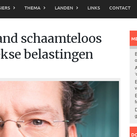
IERS
THEMA
LANDEN
LINKS
CONTACT
and schaamteloos
ME
ekse belastingen
B
o
A
‘
E
E
f
D
g
DO