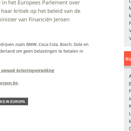
L
 in het Europees Parlement over
 haar kritiek op het beleid van de
inister van Financiën Jeroen
V
V
drijven zoals BMW, Coca-Cola, Bosch, Dole en
derland om geen belastingen te betalen in
RU
n aanpak belastingontwijking
A
orgen.be
.
B
F
NKS IN EUROPA
K
M
O