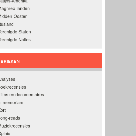
atijns-Amerika
Maghreb-landen
Midden-Oosten
Rusland
erenigde Staten
erenigde Naties
BRIEKEN
nalyses
oekrecensies
ilms en documentaires
In memoriam
ort
Long-reads
uziekrecensies
pinie