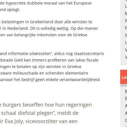
r de hypocriete dubbele moraal van het Europese
and oplegt.
 belastingen in Griekenland door alle winsten te
R
 in Nederland. Dit is volledig wettig. Op die manier
en van belangrijke inkomsten voor de Griekse
S
U
V
and informatie uitwisselen”, aldus nog staatssecretaris
Eldorado Gold kan immers profiteren van lakse fiscale
ngen te betalen op zijn winsten in Griekse
 zware milieuschade en schenden elementaire
L
arvoor het bedrijf geen enkele verantwoordelijkheid
B
se burgers beseffen hoe hun regeringen
A
 schaal diefstal plegen”, meldt de
A
C
 Eva Joly, vicevoorzitter van een