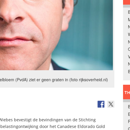
B
W
N
O
V
B
bloem (PvdA) ziet er geen graten in (foto rijksoverheid.nl)
TH
E
 Wiebes bevestigt de bevindingen van de Stichting
elastingontwijking door het Canadese Eldorado Gold