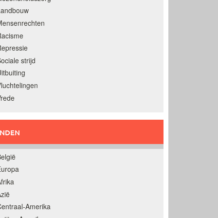
Landbouw
Mensenrechten
Racisme
epressie
ociale strijd
itbuiting
luchtelingen
Vrede
ANDEN
elgië
Europa
frika
zië
entraal-Amerika