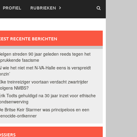
PROFIEL
RUBRIEKEN
EST RECENTE BERICHTEN
elgen streden 90 jaar geleden reeds tegen het
prukkende fascisme
l wie het niet met N-VA-Halle eens is verspreidt
onzin’
lke treinreiziger voortaan verdacht zwartrijder
volgens NMBS?
rik Todts gehuldigd na 30 jaar inzet voor ethische
ondsenwerving
e Britse Keir Starmer was principeloos en een
enocide-ontkenner
SSIERS