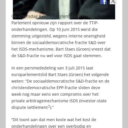
Op woensdag 8 juli 2015 stemt het Europees
Parlement opnieuw zijn rapport over de TTIP-
onderhandelingen. Op 10 juni 2015 werd die
stemming uitgesteld, wegens interne onenigheid
binnen de sociaaldemocratische fractie S&D over
het ISDS-mechanisme. Bart Staes (Groen) vreest dat
de S&D-fractie nu wel voor ISDS gaat stemmen.
In een persmededeling van 3 juli 2015 laat
europarlementslid Bart Staes (Groen) het volgende
weten: “De sociaaldemocratische S&D-fractie en de
christendemocratische EPP-fractie sloten deze
week nog maar eens een compromis over het
private arbitragemechanisme ISDS (Investor-state
1
dispute settlement
).”
“Dit toont aan dat men koste wat het kost de
onderhandelingen over een overbodig en