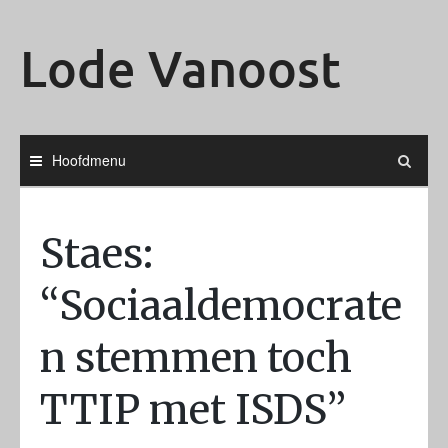
Ga
naar
Lode Vanoost
de
inhoud
Hoofdmenu
Staes:
“Sociaaldemocrate
n stemmen toch
TTIP met ISDS”