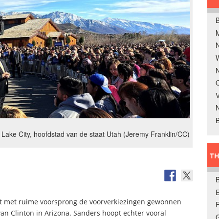
B
W
N
O
V
B
 Lake City, hoofdstad van de staat Utah (Jeremy Franklin/CC)
TH
E
rt met ruime voorsprong de voorverkiezingen gewonnen
van Clinton in Arizona. Sanders hoopt echter vooral