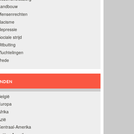
Landbouw
Mensenrechten
Racisme
epressie
ociale strijd
itbuiting
luchtelingen
Vrede
ANDEN
elgië
Europa
frika
zië
entraal-Amerika