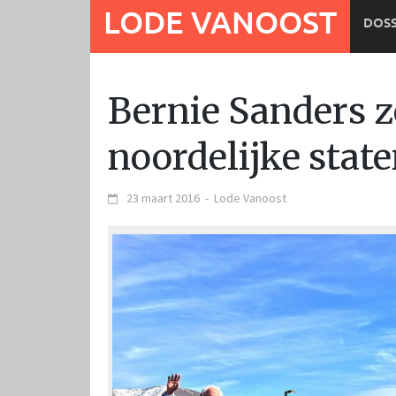
Ga
LODE VANOOST
DOSS
naar
de
inhoud
Bernie Sanders z
noordelijke stat
23 maart 2016
-
Lode Vanoost