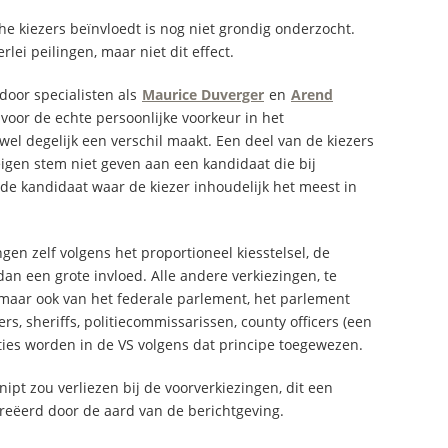
e kiezers beïnvloedt is nog niet grondig onderzocht.
lei peilingen, maar niet dit effect.
door specialisten als
Maurice Duverger
en
Arend
 voor de echte persoonlijke voorkeur in het
 wel degelijk een verschil maakt. Een deel van de kiezers
eigen stem niet geven aan een kandidaat die bij
t de kandidaat waar de kiezer inhoudelijk het meest in
en zelf volgens het proportioneel kiesstelsel, de
 dan een grote invloed. Alle andere verkiezingen, te
, maar ook van het federale parlement, het parlement
s, sheriffs, politiecommissarissen, county officers (een
ties worden in de VS volgens dat principe toegewezen.
nipt zou verliezen bij de voorverkiezingen, dit een
creëerd door de aard van de berichtgeving.