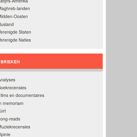
atijns-Amerika
Maghreb-landen
Midden-Oosten
Rusland
erenigde Staten
erenigde Naties
BRIEKEN
nalyses
oekrecensies
ilms en documentaires
In memoriam
ort
Long-reads
uziekrecensies
pinie