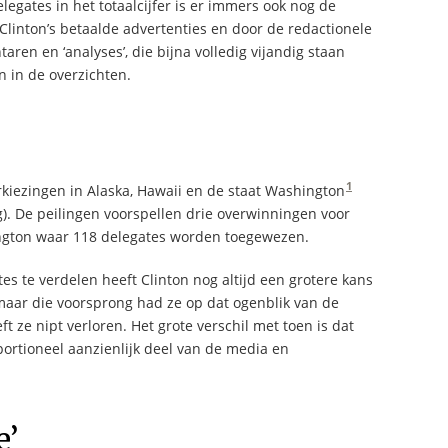
gates in het totaalcijfer is er immers ook nog de
Clinton’s betaalde advertenties en door de redactionele
ren en ‘analyses’, die bijna volledig vijandig staan
n in de overzichten.
1
kiezingen in Alaska, Hawaii en de staat Washington
). De peilingen voorspellen drie overwinningen voor
hington waar 118 delegates worden toegewezen.
tes te verdelen heeft Clinton nog altijd een grotere kans
maar die voorsprong had ze op dat ogenblik van de
t ze nipt verloren. Het grote verschil met toen is dat
ortioneel aanzienlijk deel van de media en
e’