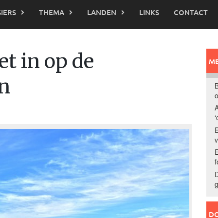
IERS
THEMA
LANDEN
LINKS
CONTACT
et in op de
ME
en
B
o
A
‘
E
E
f
D
g
DO