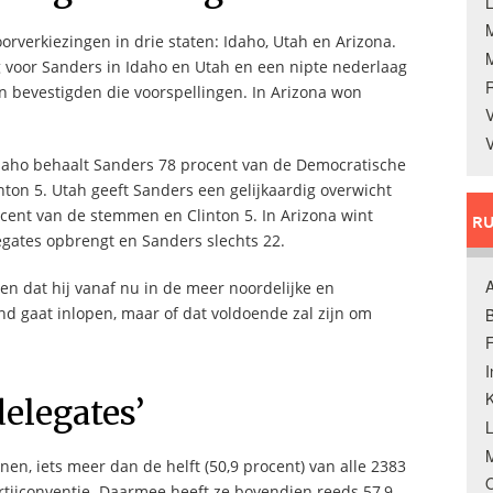
L
verkiezingen in drie staten: Idaho, Utah en Arizona.
 voor Sanders in Idaho en Utah en een nipte nederlaag
en bevestigden die voorspellingen. In Arizona won
V
V
n Idaho behaalt Sanders 78 procent van de Democratische
on 5. Utah geeft Sanders een gelijkaardig overwicht
ocent van de stemmen en Clinton 5. In Arizona wint
RU
egates opbrengt en Sanders slechts 22.
A
en dat hij vanaf nu in de meer noordelijke en
nd gaat inlopen, maar of dat voldoende zal zijn om
B
F
K
elegates’
M
en, iets meer dan de helft (50,9 procent) van alle 2383
O
tijconventie. Daarmee heeft ze bovendien reeds 57,9