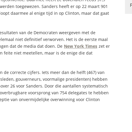
u werden toegewezen. Sanders heeft er op 22 maart 901
loopt daarmee al enige tijd in op Clinton, maar dat gaat
resultaten van de Democraten weergeven met de
elemaal niet definitief verworven. Het is de eerste maal
ingen dat de media dat doen. De
New York Times
zet er
in feite niet meetellen, maar is de enige die dat
 de correcte cijfers. Iets meer dan de helft (467) van
ntsleden, gouverneurs, voormalige presidenten) hebben
nover 26 voor Sanders. Door die aantallen systematisch
en onoverbrugbare voorsprong van 754 delegates te hebben
ptie van onvermijdelijke overwinning voor Clinton