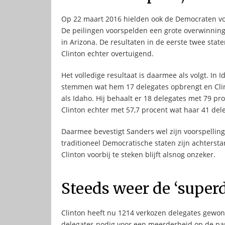
Op 22 maart 2016 hielden ook de Democraten voor
De peilingen voorspelden een grote overwinning
in Arizona. De resultaten in de eerste twee stat
Clinton echter overtuigend.
Het volledige resultaat is daarmee als volgt. I
stemmen wat hem 17 delegates opbrengt en Clint
als Idaho. Hij behaalt er 18 delegates met 79 pr
Clinton echter met 57,7 procent wat haar 41 del
Daarmee bevestigt Sanders wel zijn voorspelling
traditioneel Democratische staten zijn achtersta
Clinton voorbij te steken blijft alsnog onzeker.
Steeds weer de ‘superd
Clinton heeft nu 1214 verkozen delegates gewonn
delegates nodig voor een meerderheid op de par