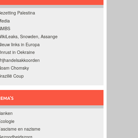
ezetting Palestina
Media
NMBS
ikiLeaks, Snowden, Assange
ieuw links in Europa
nrust in Oekraine
rijhandelsakkoorden
Noam Chomsky
razilië Coup
EMA’S
Banken
cologie
Fascisme en nazisme
Gezondheidszorg