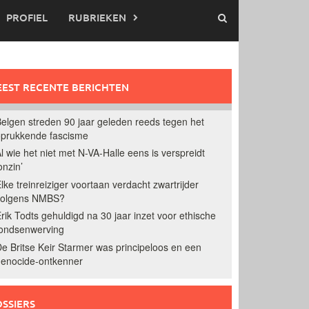
PROFIEL
RUBRIEKEN
EST RECENTE BERICHTEN
elgen streden 90 jaar geleden reeds tegen het
prukkende fascisme
l wie het niet met N-VA-Halle eens is verspreidt
onzin’
lke treinreiziger voortaan verdacht zwartrijder
volgens NMBS?
rik Todts gehuldigd na 30 jaar inzet voor ethische
ondsenwerving
e Britse Keir Starmer was principeloos en een
enocide-ontkenner
SSIERS