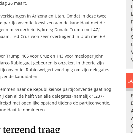
rdag 26 maart.
verkiezingen in Arizona en Utah. Omdat in deze twee
e partijconventie toewijzen aan de kandidaat met de
R
t geen meerderheid is, kreeg Donald Trump met 47,1
n naam. Ted Cruz won zeer overtuigend in Utah met 69
S
U
V
oor Trump, 465 voor Cruz en 143 voor meeloper John
rco Rubio gaat gebeuren is onzeker. In theorie zijn
rtijconventie. Rubio weigert voorlopig om zijn delegates
ijvende kandidaten.
L
emmen naar de Republikeinse partijconventie gaat nog
B
hij dan al de helft van alle delegates (namelijk 1.237)
reigd met openlijke opstand tijdens de partijconventie,
kandidaat te nomineren.
A
A
C
 tergend traag