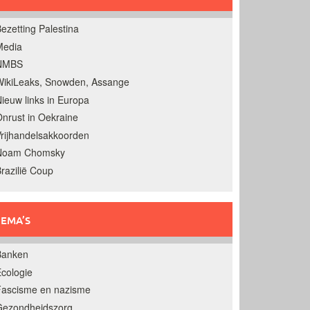
ezetting Palestina
Media
NMBS
ikiLeaks, Snowden, Assange
ieuw links in Europa
nrust in Oekraine
rijhandelsakkoorden
Noam Chomsky
razilië Coup
EMA’S
Banken
cologie
Fascisme en nazisme
Gezondheidszorg