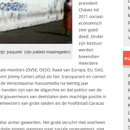
L
president
Chávez tot
2011 sociaal-
economisch
zeer goed
V
deed. Onder
V
zijn bestuur
werden
jn ‘paquete’ (zijn pakket maatregelen)
bovendien
RU
meerdere
nale monitors (OVSE, OESO, Raad van Europa, EU, OAS,
A
t Jimmy Carter) altijd als fair, transparant en correct
B
 de Venezolaanse massamedia na twintig jaar
n handen zijn van de oligarchie en dat politici van de
F
t gouverneurs van deelstaten (een machtige positie in
gemeesters van grote steden als de hoofdstad Caracas
K
M
 dollar armer geworden. Het grote verschil met voorheen
O
dolie gingen voortaan naar sociale programma’s, niet