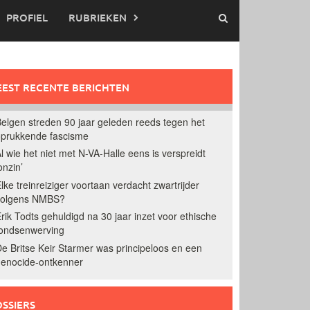
PROFIEL
RUBRIEKEN
EST RECENTE BERICHTEN
elgen streden 90 jaar geleden reeds tegen het
prukkende fascisme
l wie het niet met N-VA-Halle eens is verspreidt
onzin’
lke treinreiziger voortaan verdacht zwartrijder
volgens NMBS?
rik Todts gehuldigd na 30 jaar inzet voor ethische
ondsenwerving
e Britse Keir Starmer was principeloos en een
enocide-ontkenner
SSIERS