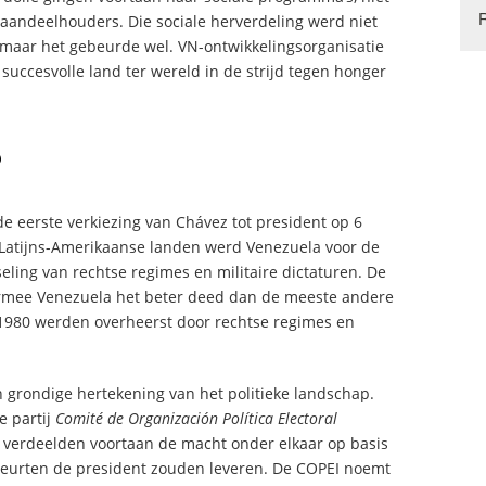
 aandeelhouders. Die sociale herverdeling werd niet
, maar het gebeurde wel. VN-ontwikkelingsorganisatie
ccesvolle land ter wereld in de strijd tegen honger
?
e eerste verkiezing van Chávez tot president op 6
 Latijns-Amerikaanse landen werd Venezuela voor de
ling van rechtse regimes en militaire dictaturen. De
waarmee Venezuela het beter deed dan de meeste andere
n 1980 werden overheerst door rechtse regimes en
n grondige hertekening van het politieke landschap.
e partij
Comité de Organización Política Electoral
verdeelden voortaan de macht onder elkaar op basis
eurten de president zouden leveren. De COPEI noemt