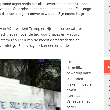
pstand tegen harde sociale inleveringen onderdrukt door
ggevonden Venezolanen bedraagt meer dan 3.000. Een jonge
ot dit brutale regime omver te werpen. Zijn naam: Hugo
R
 van VS-president Trump en zijn neoconservatieve
S
llisch gedaan over de tijd voor Chávez en Maduro.
U
dictators zou een van de meest democratische en
V
ernietigd. Een terugblik kan een en ander
Om een
L
dergelijke
bewering hard
te kunnen
B
maken, moet je
alvast
A
overslaan dat
A
Venezuela het
C
onder