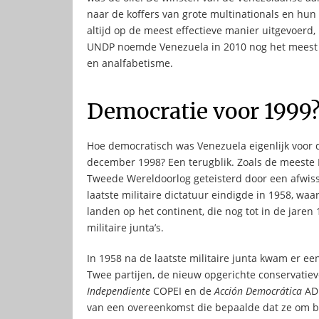
naar de koffers van grote multinationals en hun
altijd op de meest effectieve manier uitgevoerd
UNDP noemde Venezuela in 2010 nog het meest su
en analfabetisme.
Democratie voor 1999
Hoe democratisch was Venezuela eigenlijk voor d
december 1998? Een terugblik. Zoals de meeste
Tweede Wereldoorlog geteisterd door een afwisse
laatste militaire dictatuur eindigde in 1958, 
landen op het continent, die nog tot in de jare
militaire junta’s.
In 1958 na de laatste militaire junta kwam er ee
Twee partijen, de nieuw opgerichte conservatiev
Independiente
COPEI en de
Acción Democrática
AD 
van een overeenkomst die bepaalde dat ze om b