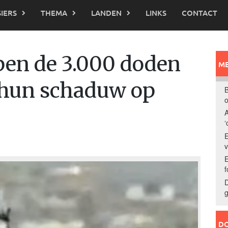
IERS
THEMA
LANDEN
LINKS
CONTACT
rpen de 3.000 doden
ME
 hun schaduw op
B
o
A
‘
E
E
f
D
g
DO