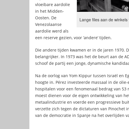
vloeibare aardolie
in het Midden-
Oosten. De
Lange files aan de winkels
Venezolaanse
aardolie werd als
een reserve gezien, voor ‘andere’ tijden.
Die andere tijden kwamen er in de jaren 1970. De
belangrijker. In 1973 was het de beurt aan de A
schoof de partij een jonge, dynamische kandidaat
Na de oorlog van Yom Kippur tussen Israël en Eg
hoogte in. Pérez investeerde massaal in de olie-
hospitalen voor een fenomenaal bedrag van 53 m
moest dienen voor de eigen ontwikkeling van het 
metaalindustrie en voerde een progressieve buit
verzette zich tegen de dictaturen van Pinochet 
van de democratie in Spanje na het overlijden va