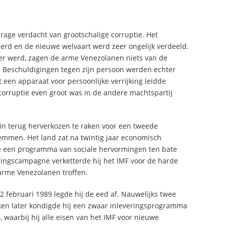
urage verdacht van grootschalige corruptie. Het
rd en de nieuwe welvaart werd zeer ongelijk verdeeld.
ker werd, zagen de arme Venezolanen niets van de
. Beschuldigingen tegen zijn persoon werden echter
 een apparaat voor persoonlijke verrijking leidde
corruptie even groot was in de andere machtspartij
in terug herverkozen te raken voor een tweede
emmen. Het land zat na twintig jaar economisch
de een programma van sociale hervormingen ten bate
zingscampagne verketterde hij het IMF voor de harde
arme Venezolanen troffen.
2 februari 1989 legde hij de eed af. Nauwelijks twee
en later kondigde hij een zwaar inleveringsprogramma
, waarbij hij alle eisen van het IMF voor nieuwe