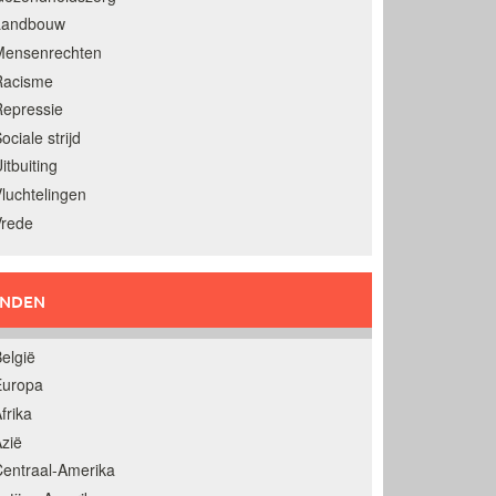
Landbouw
Mensenrechten
Racisme
epressie
ociale strijd
itbuiting
luchtelingen
Vrede
ANDEN
elgië
Europa
frika
zië
entraal-Amerika