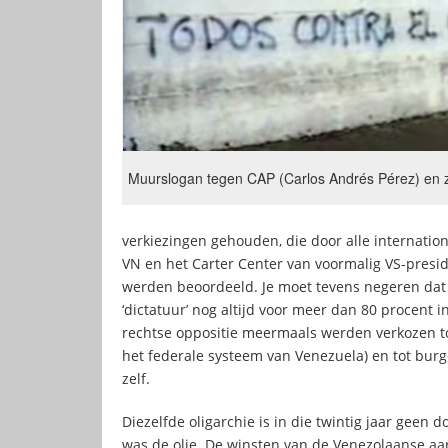
Muurslogan tegen CAP (Carlos Andrés Pérez) en zi
verkiezingen gehouden, die door alle internatio
VN en het Carter Center van voormalig VS-presiden
werden beoordeeld. Je moet tevens negeren dat
‘dictatuur’ nog altijd voor meer dan 80 procent i
rechtse oppositie meermaals werden verkozen to
het federale systeem van Venezuela) en tot bur
zelf.
Diezelfde oligarchie is in die twintig jaar geen
was de olie. De winsten van de Venezolaanse aar