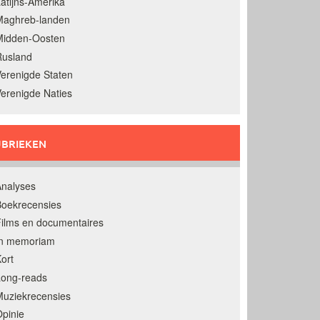
atijns-Amerika
Maghreb-landen
Midden-Oosten
Rusland
erenigde Staten
erenigde Naties
BRIEKEN
nalyses
oekrecensies
ilms en documentaires
In memoriam
ort
Long-reads
uziekrecensies
pinie