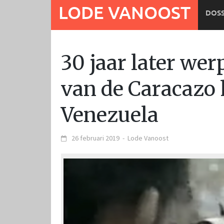
Ga
LODE VANOOST
DOSS
naar
de
inhoud
30 jaar later we
van de Caracazo
Venezuela
26 februari 2019
-
Lode Vanoost