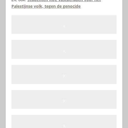
Palestijnse volk, tegen de genocide
x
x
x
x
x