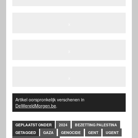
x
x
x
Artikel oorspronkelijk verschenen in
DeWereldMorgen.be
.
GEPLAATST ONDER
2024
BEZETTING PALESTINA
GETAGGED
GAZA
GENOCIDE
GENT
UGENT