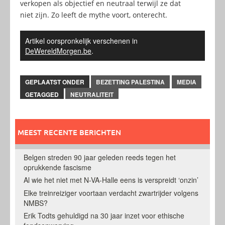
verkopen als objectief en neutraal terwijl ze dat
niet zijn. Zo leeft de mythe voort, onterecht.
Artikel oorspronkelijk verschenen in
DeWereldMorgen.be
.
GEPLAATST ONDER
BEZETTING PALESTINA
MEDIA
GETAGGED
NEUTRALITEIT
MEEST RECENTE BERICHTEN
Belgen streden 90 jaar geleden reeds tegen het
oprukkende fascisme
Al wie het niet met N-VA-Halle eens is verspreidt ‘onzin’
Elke treinreiziger voortaan verdacht zwartrijder volgens
NMBS?
Erik Todts gehuldigd na 30 jaar inzet voor ethische