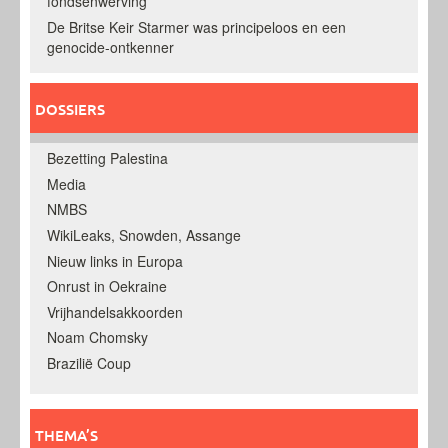
fondsenwerving
De Britse Keir Starmer was principeloos en een
genocide-ontkenner
DOSSIERS
Bezetting Palestina
Media
NMBS
WikiLeaks, Snowden, Assange
Nieuw links in Europa
Onrust in Oekraine
Vrijhandelsakkoorden
Noam Chomsky
Brazilië Coup
THEMA’S