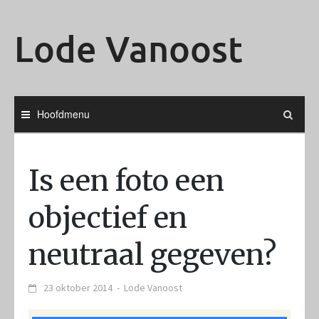
Ga
naar
Lode Vanoost
de
inhoud
Hoofdmenu
Is een foto een
objectief en
neutraal gegeven?
23 oktober 2014
-
Lode Vanoost