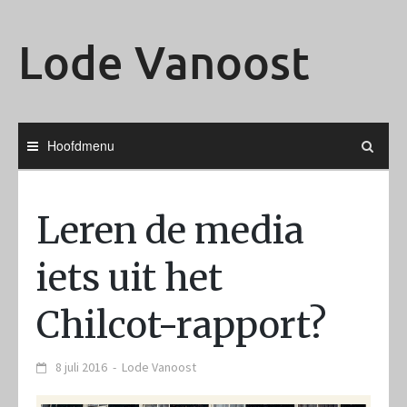
Ga
naar
Lode Vanoost
de
inhoud
Hoofdmenu
Leren de media
iets uit het
Chilcot-rapport?
8 juli 2016
-
Lode Vanoost