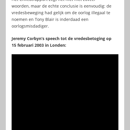
woorden, maar de echte conclusie is eenvoudig: de
vredesbeweging had gelijk om de oorlog illegaal te
noemen en Tony Blair is inderdaad een
oorlogsmisdadiger.
Jeremy Corbyn’s speech tot de vredesbetoging op
15 februari 2003 in Londen: