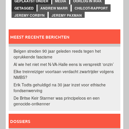
GEPLAATST ONDER
MEDIA
OORLOG IN IRAK
GETAGGED
ANDREW MARR
CHILCOT-RAPPORT
JEREMY CORBYN
JEREMY PAXMAN
MEEST RECENTE BERICHTEN
Belgen streden 90 jaar geleden reeds tegen het
oprukkende fascisme
Al wie het niet met N-VA-Halle eens is verspreidt ‘onzin’
Elke treinreiziger voortaan verdacht zwartrijder volgens
NMBS?
Erik Todts gehuldigd na 30 jaar inzet voor ethische
fondsenwerving
De Britse Keir Starmer was principeloos en een
genocide-ontkenner
DOSSIERS