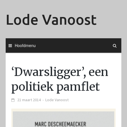
Ga
naar
Lode Vanoost
de
inhoud
Hoofdmenu
‘Dwarsligger’, een
politiek pamflet
21 maart 2014
-
Lode Vanoost