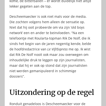
koffie, de bitterballen – er wordt duidelijk niet altijd
lekker gegeten aan de top.
Descheemaecker is ook niet mals voor de media.
Die zochten volgens hem alleen de sensatie op.
Niet dat hij ooit probeerde om via zijn ‘old boys
network’ een en ander te beïnvloeden. “Na een
telefoontje met Roularta-topman Rik De Nolf, die ik
sinds het begin van de jaren negentig kende, belde
de hoofdredactrice van
Le Vif/Express
me op. Ik wist
dat Rik De Nolf nooit ook maar zou overwegen om
inhoudelijke druk te leggen op zijn journalisten,
maar dat hij er ook op stond dat zijn journalisten
niet werden gemanipuleerd in schimmige
dossiers”.
Uitzondering op de regel
Ronduit genadeloos is Descheemaecker voor de