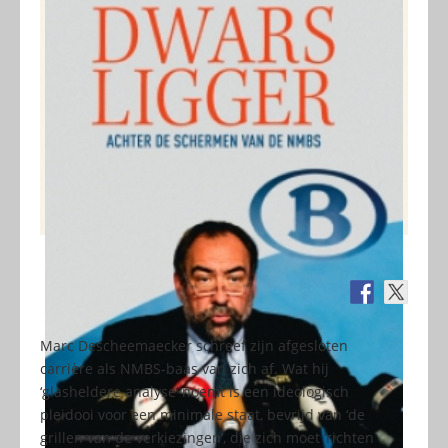
Marc Descheemaecker schreef zijn afgesloten
carrière als NMBS-baas van zich af. Wat hij
‘glasheldere analyse’ noemt is een ideologisch
pleidooi voor een minimale staat, bevrijd van ‘de
grillen van de verkiezingen’, die zich moet ‘richten