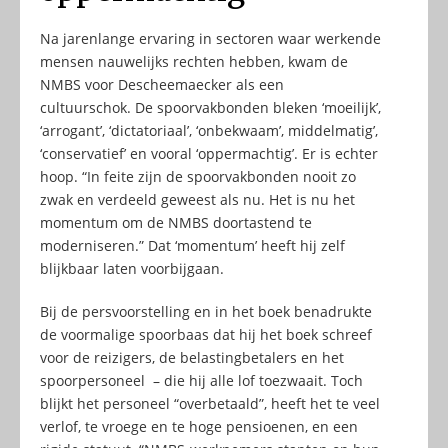
Na jarenlange ervaring in sectoren waar werkende
mensen nauwelijks rechten hebben, kwam de
NMBS voor Descheemaecker als een
cultuurschok. De spoorvakbonden bleken ‘moeilijk’,
‘arrogant’, ‘dictatoriaal’, ‘onbekwaam’, middelmatig’,
‘conservatief’ en vooral ‘oppermachtig’. Er is echter
hoop. “In feite zijn de spoorvakbonden nooit zo
zwak en verdeeld geweest als nu. Het is nu het
momentum om de NMBS doortastend te
moderniseren.” Dat ‘momentum’ heeft hij zelf
blijkbaar laten voorbijgaan.
Bij de persvoorstelling en in het boek benadrukte
de voormalige spoorbaas dat hij het boek schreef
voor de reizigers, de belastingbetalers en het
spoorpersoneel – die hij alle lof toezwaait. Toch
blijkt het personeel “overbetaald”, heeft het te veel
verlof, te vroege en te hoge pensioenen, en een