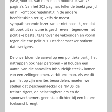
(SP.A) voorop. Aan hem is een hoofdstuk van 75
pagina’s (van het 302 pagina’s tellende boek) gewijd
en hij komt ook regelmatig in de andere
hoofdstukken terug. Zelfs de meest
sympathiserende lezer kan er niet naast kijken dat
dit boek uit rancune is geschreven – tegenover het
politieke bestel, tegenover de vakbonden en vooral
tegen die éne politicus. Descheemaecker ontkent
dat overigens.
De onverbloemde aanval op één politieke partij, het
natrappen ook naar personen – al houden een
aantal van die aanvallen inhoudelijk steek – komen
van een zelfingenomen, verbitterd man. Als we dit
pamflet op zijn merites beoordelen, moeten we
stellen dat Descheemaecker de NMBS, de
treinreizigers, de belastingbetalers en de
spoorwerknemers geen stap dichter bij een betere
toekomst brengt.