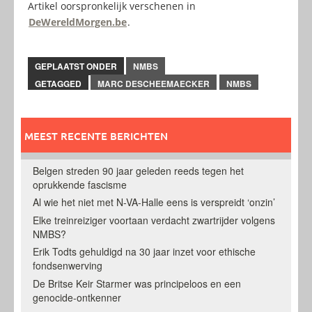
Artikel oorspronkelijk verschenen in
DeWereldMorgen.be
.
GEPLAATST ONDER
NMBS
GETAGGED
MARC DESCHEEMAECKER
NMBS
MEEST RECENTE BERICHTEN
Belgen streden 90 jaar geleden reeds tegen het
oprukkende fascisme
Al wie het niet met N-VA-Halle eens is verspreidt ‘onzin’
Elke treinreiziger voortaan verdacht zwartrijder volgens
NMBS?
Erik Todts gehuldigd na 30 jaar inzet voor ethische
fondsenwerving
De Britse Keir Starmer was principeloos en een
genocide-ontkenner