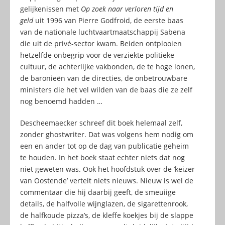
gelijkenissen met
Op zoek naar verloren tijd en
geld
uit 1996 van Pierre Godfroid, de eerste baas
van de nationale luchtvaartmaatschappij Sabena
die uit de privé-sector kwam. Beiden ontplooien
hetzelfde onbegrip voor de verziekte politieke
cultuur, de achterlijke vakbonden, de te hoge lonen,
de baronieën van de directies, de onbetrouwbare
ministers die het vel wilden van de baas die ze zelf
nog benoemd hadden …
Descheemaecker schreef dit boek helemaal zelf,
zonder ghostwriter. Dat was volgens hem nodig om
een en ander tot op de dag van publicatie geheim
te houden. In het boek staat echter niets dat nog
niet geweten was. Ook het hoofdstuk over de ’keizer
van Oostende’ vertelt niets nieuws. Nieuw is wel de
commentaar die hij daarbij geeft, de smeuiige
details, de halfvolle wijnglazen, de sigarettenrook,
de halfkoude pizza’s, de kleffe koekjes bij de slappe