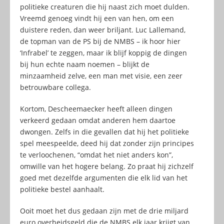
politieke creaturen die hij naast zich moet dulden.
Vreemd genoeg vindt hij een van hen, om een
duistere reden, dan weer briljant. Luc Lallemand,
de topman van de PS bij de NMBS – ik hoor hier
‘Infrabel’ te zeggen, maar ik blijf koppig de dingen
bij hun echte naam noemen – blijkt de
minzaamheid zelve, een man met visie, een zeer
betrouwbare collega.
Kortom, Descheemaecker heeft alleen dingen
verkeerd gedaan omdat anderen hem daartoe
dwongen. Zelfs in die gevallen dat hij het politieke
spel meespeelde, deed hij dat zonder zijn principes
te verloochenen, “omdat het niet anders kon”,
omwille van het hogere belang. Zo praat hij zichzelf
goed met dezelfde argumenten die elk lid van het
politieke bestel aanhaalt.
Ooit moet het dus gedaan zijn met de drie miljard
euro overheidsgeld die de NMBS elk jaar krijgt van