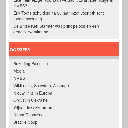
NMBS?
Erik Todts gehuldigd na 30 jaar inzet voor ethische
fondsenwerving
De Britse Keir Starmer was principeloos en een
genocide-ontkenner
DOSSIERS
Bezetting Palestina
Media
NMBS
WikiLeaks, Snowden, Assange
Nieuw links in Europa
Onrust in Oekraine
Vrijhandelsakkoorden
Noam Chomsky
Brazilië Coup