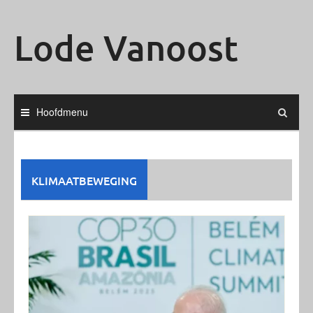
Ga
naar
Lode Vanoost
de
inhoud
Hoofdmenu
KLIMAATBEWEGING