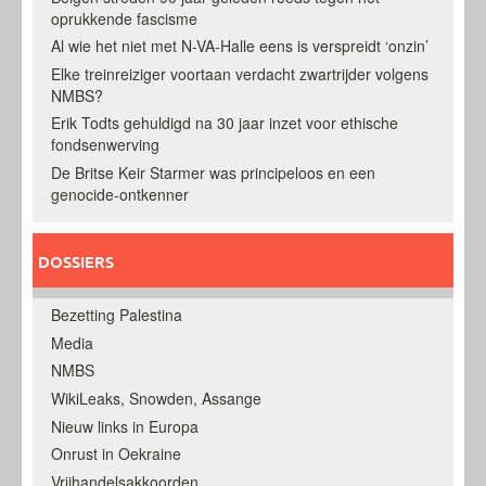
oprukkende fascisme
Al wie het niet met N-VA-Halle eens is verspreidt ‘onzin’
Elke treinreiziger voortaan verdacht zwartrijder volgens
NMBS?
Erik Todts gehuldigd na 30 jaar inzet voor ethische
fondsenwerving
De Britse Keir Starmer was principeloos en een
genocide-ontkenner
DOSSIERS
Bezetting Palestina
Media
NMBS
WikiLeaks, Snowden, Assange
Nieuw links in Europa
Onrust in Oekraine
Vrijhandelsakkoorden