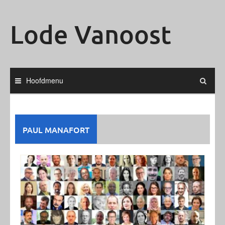
Ga
naar
Lode Vanoost
de
inhoud
Hoofdmenu
PAUL MANAFORT