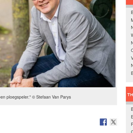
B
W
N
O
V
B
TH
en ploegspeler." © Stefaan Van Parys
E