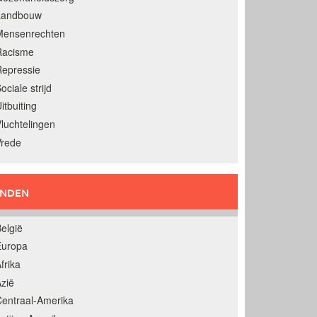
Landbouw
Mensenrechten
Racisme
epressie
ociale strijd
itbuiting
luchtelingen
Vrede
ANDEN
elgië
Europa
frika
zië
entraal-Amerika