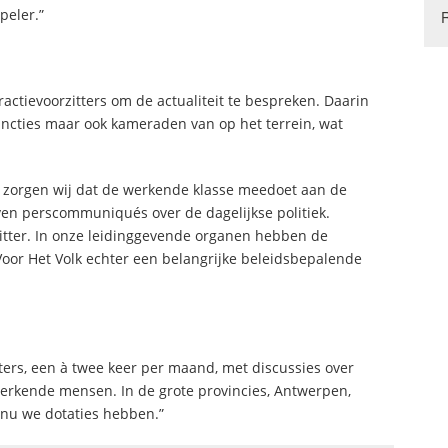
peler.”
ctievoorzitters om de actualiteit te bespreken. Daarin
functies maar ook kameraden van op het terrein, wat
oe zorgen wij dat de werkende klasse meedoet aan de
jven perscommuniqués over de dagelijkse politiek.
itter. In onze leidinggevende organen hebben de
Voor Het Volk echter een belangrijke beleidsbepalende
tters, een à twee keer per maand, met discussies over
werkende mensen. In de grote provincies, Antwerpen,
, nu we dotaties hebben.”