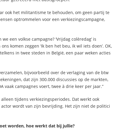
r ook het militantisme te behouden, om geen partij te
 mensen optrommelen voor een verkiezingscampagne,
 we een volkse campagne? ‘Vrijdag colèredag’ is
ons komen zeggen ‘Ik ben het beu, ik wil iets doen’. OK,
 telkens in twee steden in België, een paar weken acties
e verzamelen, bijvoorbeeld over de verlaging van de btw
ekeningen, dat zijn 300.000 discussies op de markten,
A vaak campagnes voert, twee à drie keer per jaar.”
alleen tijdens verkiezingsperiodes. Dat werkt ook
tor wordt van zijn bevrijding. Het zijn niet de politici
et worden, hoe werkt dat bij jullie?