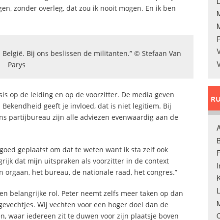
L
en, zonder overleg, dat zou ik nooit mogen. En ik ben
V
 België. Bij ons beslissen de militanten.” © Stefaan Van
V
Parys
asis op de leiding en op de voorzitter. De media geven
RU
Bekendheid geeft je invloed, dat is niet legitiem. Bij
ons partijbureau zijn alle adviezen evenwaardig aan de
A
B
goed geplaatst om dat te weten want ik sta zelf ook
F
ijk dat mijn uitspraken als voorzitter in de context
 orgaan, het bureau, de nationale raad, het congres.”
K
en belangrijke rol. Peter neemt zelfs meer taken op dan
M
o-gevechtjes. Wij vechten voor een hoger doel dan de
O
en, waar iedereen zit te duwen voor zijn plaatsje boven