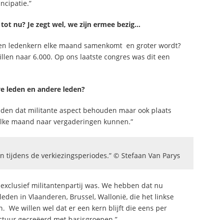
ncipatie.”
 tot nu? Je zegt wel, we zijn ermee bezig…
een ledenkern elke maand samenkomt en groter wordt?
llen naar 6.000. Op ons laatste congres was dit een
ve leden en andere leden?
ilden dat militante aspect behouden maar ook plaats
 elke maand naar vergaderingen kunnen.”
 tijdens de verkiezingsperiodes.” © Stefaan Van Parys
 exclusief militantenpartij was. We hebben dat nu
leden in Vlaanderen, Brussel, Wallonië, die het linkse
n. We willen wel dat er een kern blijft die eens per
tuur gecreëerd met basisgroepen.”