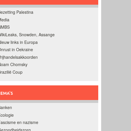
ezetting Palestina
Media
NMBS
ikiLeaks, Snowden, Assange
ieuw links in Europa
nrust in Oekraine
rijhandelsakkoorden
Noam Chomsky
razilië Coup
EMA’S
Banken
cologie
Fascisme en nazisme
Gezondheidszorg