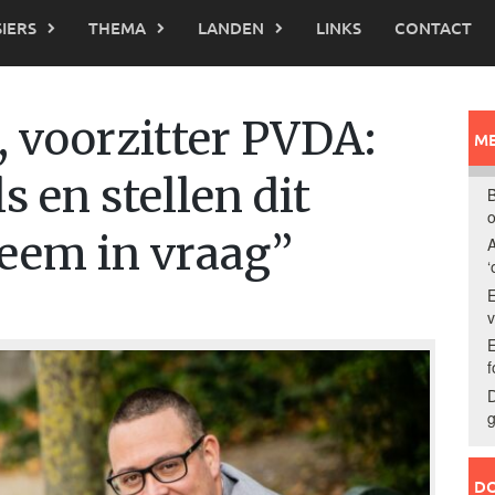
IERS
THEMA
LANDEN
LINKS
CONTACT
 voorzitter PVDA:
ME
s en stellen dit
B
o
eem in vraag”
A
‘
E
E
f
D
g
DO