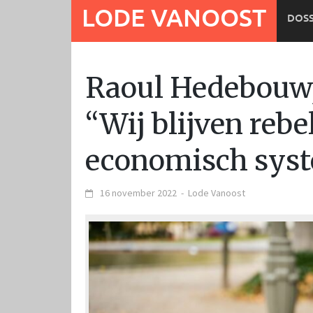
Ga
LODE VANOOST
DOSS
naar
de
inhoud
Raoul Hedebouw,
“Wij blijven rebel
economisch syst
16 november 2022
-
Lode Vanoost