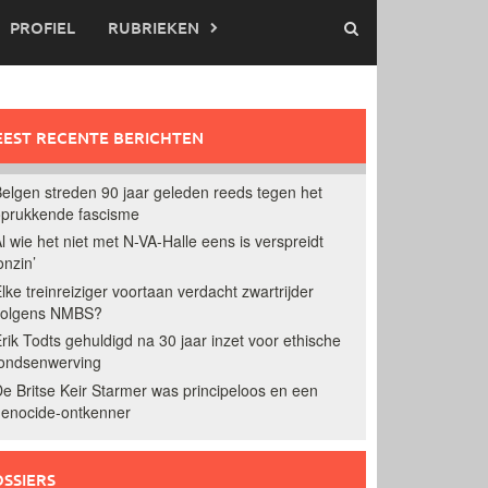
PROFIEL
RUBRIEKEN
EST RECENTE BERICHTEN
elgen streden 90 jaar geleden reeds tegen het
prukkende fascisme
l wie het niet met N-VA-Halle eens is verspreidt
onzin’
lke treinreiziger voortaan verdacht zwartrijder
volgens NMBS?
rik Todts gehuldigd na 30 jaar inzet voor ethische
ondsenwerving
e Britse Keir Starmer was principeloos en een
enocide-ontkenner
SSIERS