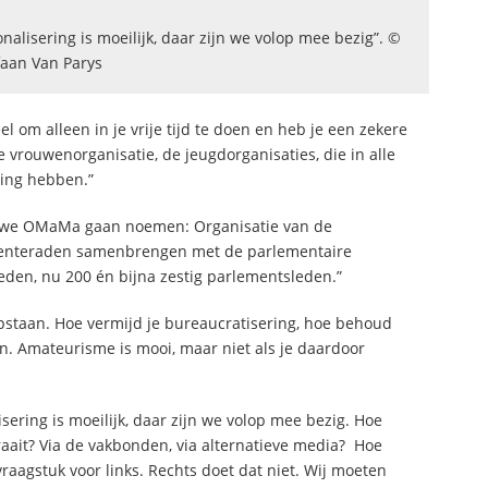
nalisering is moeilijk, daar zijn we volop mee bezig”. ©
faan Van Parys
el om alleen in je vrije tijd te doen en heb je een zekere
e vrouwenorganisatie, de jeugdorganisaties, die in alle
ding hebben.”
ie we OMaMa gaan noemen: Organisatie van de
eenteraden samenbrengen met de parlementaire
eden, nu 200 én bijna zestig parlementsleden.”
pstaan. Hoe vermijd je bureaucratisering, hoe behoud
ijn. Amateurisme is mooi, maar niet als je daardoor
sering is moeilijk, daar zijn we volop mee bezig. Hoe
ait? Via de vakbonden, via alternatieve media? Hoe
raagstuk voor links. Rechts doet dat niet. Wij moeten