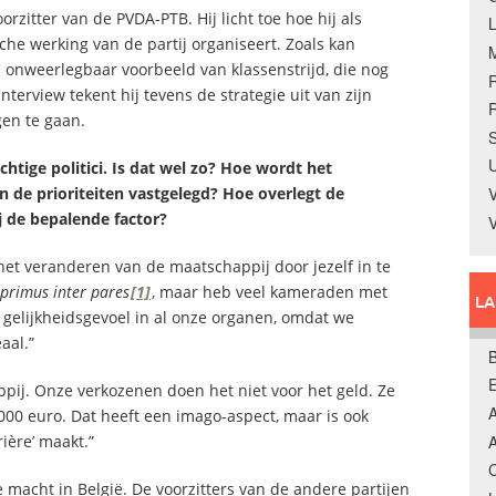
itter van de PVDA-PTB. Hij licht toe hoe hij als
che werking van de partij organiseert. Zoals kan
en onweerlegbaar voorbeeld van klassenstrijd, die nog
nterview tekent hij tevens de strategie uit van zijn
R
gen te gaan.
S
U
chtige politici. Is dat wel zo? Hoe wordt het
 de prioriteiten vastgelegd? Hoe overlegt de
V
ij de bepalende factor?
n het veranderen van de maatschappij door jezelf in te
primus inter pares
[1]
, maar heb veel kameraden met
L
elijkheidsgevoel in al onze organen, omdat we
aal.”
B
pij. Onze verkozenen doen het niet voor het geld. Ze
A
0 euro. Dat heeft een imago-aspect, maar is ook
ière’ maakt.”
A
C
e macht in België. De voorzitters van de andere partijen