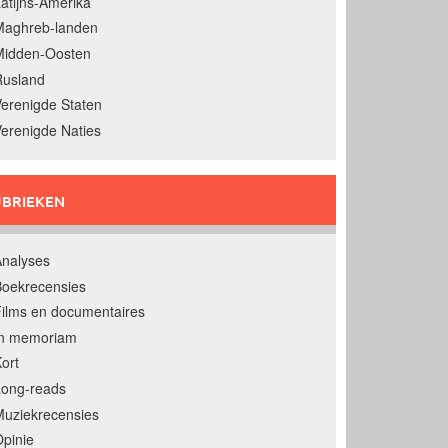
atijns-Amerika
Maghreb-landen
Midden-Oosten
Rusland
erenigde Staten
erenigde Naties
BRIEKEN
nalyses
oekrecensies
ilms en documentaires
In memoriam
ort
Long-reads
uziekrecensies
pinie