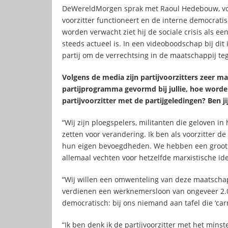
DeWereldMorgen sprak met Raoul Hedebouw, voorz
voorzitter functioneert en de interne democratis
worden verwacht ziet hij de sociale crisis als e
steeds actueel is. In een videoboodschap bij dit i
partij om de verrechtsing in de maatschappij te
Volgens de media zijn partijvoorzitters zeer ma
partijprogramma gevormd bij jullie, hoe worden
partijvoorzitter met de partijgeledingen? Ben j
“Wij zijn ploegspelers, militanten die geloven i
zetten voor verandering. Ik ben als voorzitter de
hun eigen bevoegdheden. We hebben een groot g
allemaal vechten voor hetzelfde marxistische ide
“Wij willen een omwenteling van deze maatschap
verdienen een werknemersloon van ongeveer 2.00
democratisch: bij ons niemand aan tafel die ‘carr
“Ik ben denk ik de partijvoorzitter met het minst