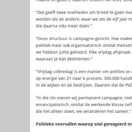
“Dat geeft twee snelheden om breed te gaan maa
worden als de andere, waar we om de vijf jaar
die daarna niks meer doen.”
“Onze structuur is campagne-gericht. Hoe maken
politiek maar ook organisatorisch omdat mensen 
we hebben jullie gehoord. Elke vrijdag afspraak,
waaraan je kan deelnemen.”
“‘Vrijdag colèredag’ is een manier om petities t
op energie van 21 naar 6 procent. 300.000 handt
in de wijken en de bedrijven. Daarom dat de PVD
“In die zin voeren wij permanent campagne, niet 
emancipatorisch, omdat de werkende klasse zelf ac
die het alleen doen, we veranderen het samen.”
Politieke voorvallen waarop snel gereageerd mo